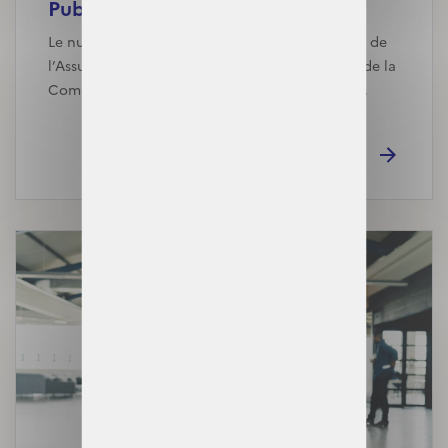
Publication de l’Assurance ma...
Le numéro 57 de la collection Points de repère de
l’Assurance maladie présente les bénéficiaires de la
Complémentaire santé solidaire (C2S) en 2023.