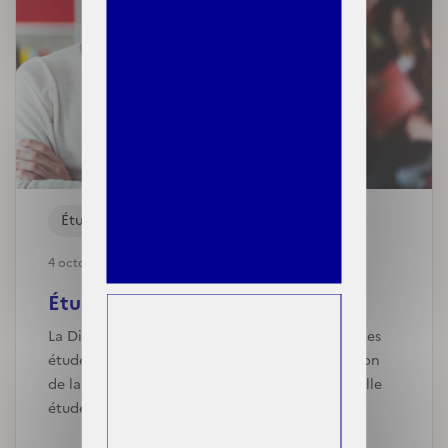
Études
4 octobre, 2024
Étude sur le rapport des étud...
La Direction de la recherche, de l’évaluation, des
études et des statistiques (DREES) et la Direction
de la sécurité sociale (DSS) publient une nouvelle
étude sur le rapport des étudiants à la sant…