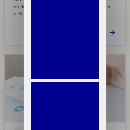
études et des statistiques (DREES) et la Direction
de la sécurité sociale (DSS) portant sur le rap…