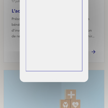
17 juillet, 2024
L’accès des ménages modestes ...
Présomption de droit à la C2S payante pour les
bénéficiaires de l’allocation supplémentaire
d’invalidité (ASI), simplification de la déclaration
de ressources et des pièces justificatives à fournir…