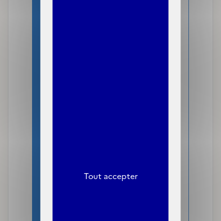
dispositif de ressources
mensuelles (DRM), engagés
depuis 2022 pour la C2S.
Le DRM permet aux caisses
d’assurance maladie
d’obtenir directement
auprès des employeurs et
des organismes de
protection sociale la quasi-
intégralité des ressources
des assurés (revenus
Tout accepter
d’activité salariée,
pensions de retraite et
allocation chômage,