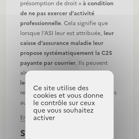
présomption de droit »
à condition
de ne pas exercer d’activité
professionnelle
. Cela signifie que
lorsque l’ASI leur est attribuée,
leur
caisse d’assurance maladie leur
propose systématiquement la C2S
payante par courrier
. Ils peuvent
alors la demander
sans déclarer
leurs ressource
s, sous réserve de
Ce site utilise des
retourner les documents nécessaires
cookies et vous donne
le contrôle sur ceux
au paiement des cotisations.
que vous souhaitez
activer
En savoir plus
Simplification de la