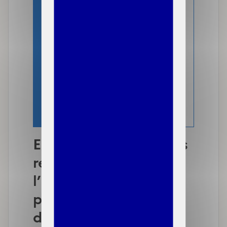
minima sociaux et
prestations sociales…) :
ceux-ci n’ont donc plus
l’obligation de les
renseigner dans leur
formulaire de demande ou
de renouvellement de C2S.
Exclusion de nouvelles
ressources pour
l’instruction du droit
par les caisses
d’assurance maladie