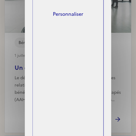
Personnaliser
Bénéficiaires
1 juillet, 2025
Un décret facilite l’accès au...
Le décret du 28 juin 2025 simplifie les démarches
relatives à la demande de C2S pour les
bénéficiaires de l’allocation aux adultes handicapés
(AAH), participe à la réinsertion des personnes…