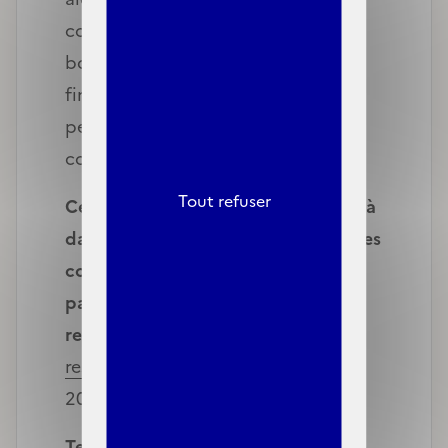
condition de ressources et les
bourses Talents, ou encore l’aide
financière d’urgence versée aux
personnes victimes de violences
conjugales.
Tout refuser
Cette évolution devrait permettre à
davantage d’assurés de respecter les
conditions d’accès à la C2S en
passant sous les plafonds de
ressources
. Pour mémoire,
d’autres
ressources
avaient été exclues en
2023.
Texte de référence
:
décret n°2024-