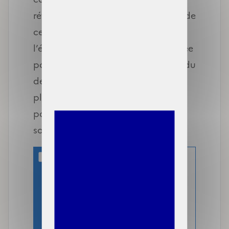
référence pour la prise en compte de
ces ressources dans le cadre de
l’étude du droit à la C2S sera ajustée
pour correspondre à l’année civile du
dernier avis d’imposition, et non
plus aux 12 derniers mois comme
pour les salaires et les prestations
sociales.
Cette réforme s’inscrit
dans la continuité des
travaux de simplification
des démarches des assurés
via l’utilisation du