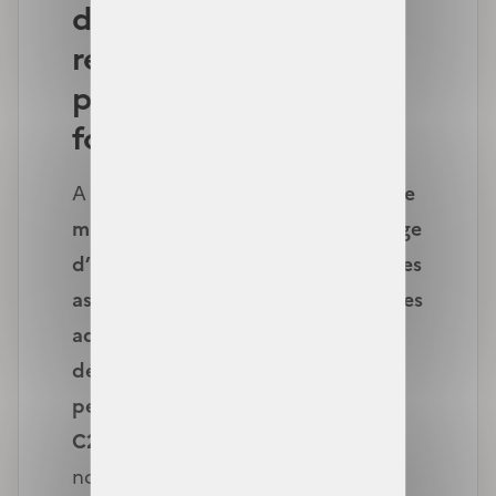
déclaration de
ressources et des
pièces justificatives à
fournir
A partir de janvier 2025,
l’Assurance
maladie pourra récupérer davantage
d’informations sur les ressources des
assurés, directement auprès d’autres
administrations, afin de faciliter la
déclaration de ressources des
personnes souhaitant demander la
C2S ou renouveler leur droit
. Ce
nouveau partage de données