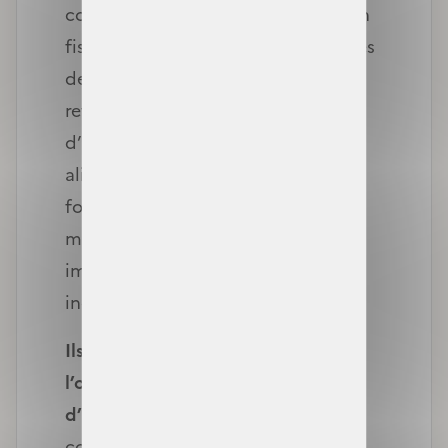
concerne cette fois l’administration
fiscale (DGFiP) et évitera aux assurés
de déclarer une seconde fois les
revenus pris en compte dans l’avis
d’imposition tels que les pensions
alimentaires perçues, les revenus
fonciers, les revenus de capitaux
mobiliers ou encore les revenus
imposables des travailleurs
indépendants.
Ils ne seront par ailleurs plus dans
l’obligation de joindre un avis
d’imposition à leur demande
. En
conséquence, la période de