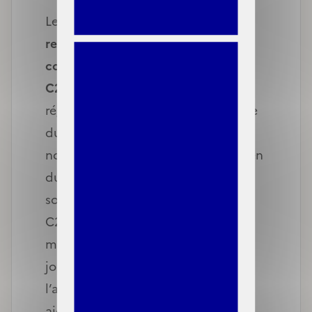
Le 1er janvier 2025,
de nouvelles
ressources ne seront plus prises en
compte pour l’étude du droit à la
C2S
afin d’harmoniser la
réglementation de la C2S avec celle
du RSA. En effet, neuf ressources
non prises en compte pour l’examen
du droit au RSA seront également
sorties de l’instruction du droit à la
C2S par les caisses d’assurance
maladie, dont : l’allocation
journalière de présence parentale,
l’allocation journalière du proche
aidant, les bourses d’études sans