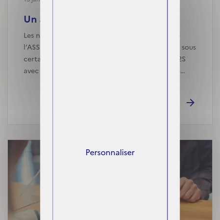
Un accès à la C2S facilité po...
Les nouveaux allocataires de l’ASI, de l’AAH, de
l’ASS et du CEJ bénéficieront progressivement, sous
certaines conditions, d’un accès facilité à la C2S
avec participation financière. Systématiqueme…
Personnaliser