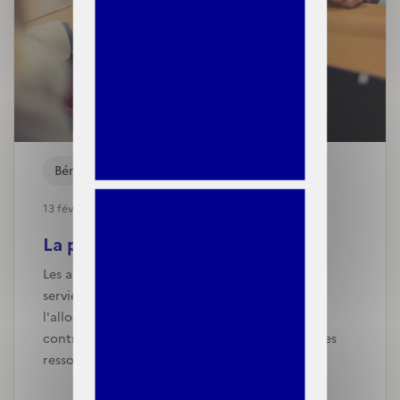
Bénéficiaires
13 février, 2024
La prise en compte des ressou...
Les allocations de reconnaissance et viagères
servies aux harkis et à leurs veuves, ainsi que
l'allocation versée aux jeunes bénéficiant d'un
contrat d'engagement jeune ont été exclues des
ressourc…