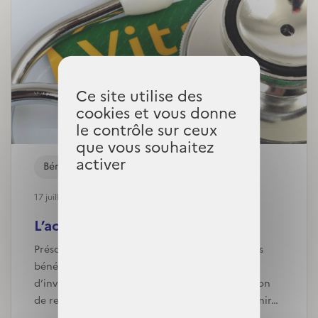
Ce site utilise des
cookies et vous donne
le contrôle sur ceux
que vous souhaitez
activer
Bénéficiaires
17 juillet, 2024
L’accès des ménages modestes ...
Présomption de droit à la C2S payante pour les
bénéficiaires de l’allocation supplémentaire
d’invalidité (ASI), simplification de la déclaration
de ressources et des pièces justificatives à fournir…