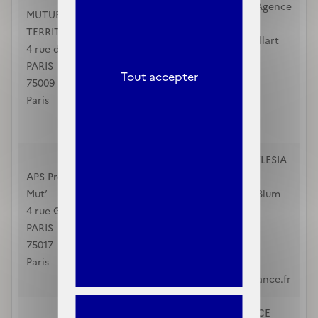
territoriale MNT - Agence
MUTUELLE NATIONALE
de Laon
TERRITORIALE MNT
1 Rue Fernand Thuillart
4 rue d'Athènes
LAON
PARIS
02007
Tout accepter
75009
Aisne
Paris
0972720202
css@mnt.fr
APS Prevoyance - KLESIA
APS Prevoyance - KLESIA
Mut'
Mut’
18 Boulevard Léon Blum
4 rue Georges Picquart
SAINT QUENTIN
PARIS
02100
75017
Aisne
Paris
0365990264
css-02@aps-prevoyance.fr
MUTUALIA ALLIANCE