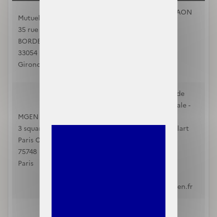
Agence Matmut - LAON
Mutuelle Ociane
"SALENGRO"
35 rue Claude Bonnier
LAON
BORDEAUX CEDEX
02000
33054
Aisne
Gironde
0323235119
Mutuelle Générale de
l'Education Nationale -
MGEN
Section de l'Aisne
3 square Max-Hymans
1 rue Fernand Thuillart
Paris Cedex 15
LAON
75748
02000
Paris
Aisne
3676
monconseiller@mgen.fr
Mutuelle nationale