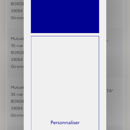
ST QUENTIN
BORDEAUX CEDEX
02100
33054
Aisne
Gironde
0323670999
Agence Matmut -
Mutuelle Ociane
SOISSONS "JAULZY"
35 rue Claude Bonnier
SOISSONS
BORDEAUX CEDEX
02200
33054
Aisne
Gironde
0323596957
Agence Matmut -
Mutuelle Ociane
CHAUNY "GAMBETTA"
35 rue Claude Bonnier
CHAUNY
BORDEAUX CEDEX
02300
33054
Aisne
Gironde
0323370668
Personnaliser