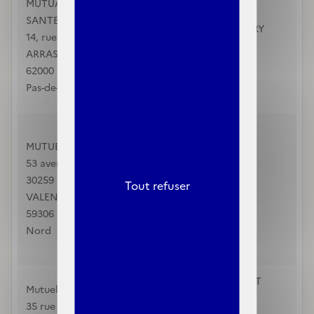
MUTUALIA ALLIANCE
SANTE
SANTE
18 RUE DE DACHERY
14, rue des Rosati
SAINT QUENTIN
ARRAS
02100
62000
Aisne
Pas-de-Calais
0321159999
Mutuelle JUST' EN
MUTUELLE JUST
FAMILLE
53 avenue de Verdun CS
4 rue Belle Porte
30259
SAINT QUENTIN
Tout refuser
VALENCIENNES CEDEX
02100
59306
Aisne
Nord
0323051313
contact@just.fr
Agence Matmut - ST
Mutuelle Ociane
QUENTIN "PARIS"
35 rue Claude Bonnier