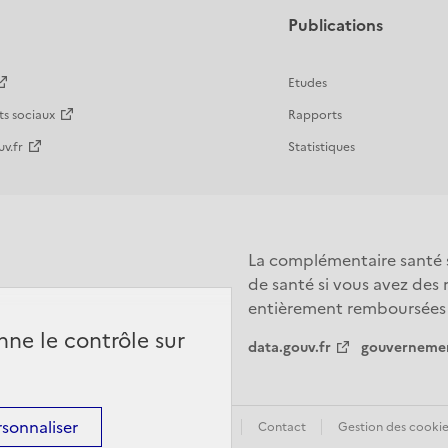
Publications
Etudes
ts sociaux
Rapports
v.fr
Statistiques
La complémentaire santé s
de santé si vous avez des
entièrement remboursées da
nne le contrôle sur
data.gouv.fr
gouvernemen
rsonnaliser
ions légales
Données personnelles
Contact
Gestion des cookie