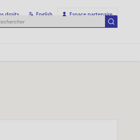
s droits
English
Espace partenaire
chercher
Recherch