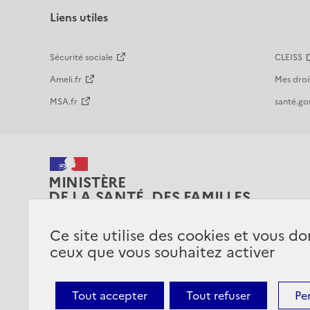
Liens utiles
Sécurité sociale
CLEISS
Ameli.fr
Mes droi
MSA.fr
santé.gou
MINISTÈRE
DE LA SANTÉ, DES FAMILLES,
DE L'AUTONOMIE
ET DES PERSONNES HANDICAPÉES
Ce site utilise des cookies et vous do
ceux que vous souhaitez activer
Tout accepter
Tout refuser
Pe
Plan du site
Accessibilité : partiellement conforme
Ment