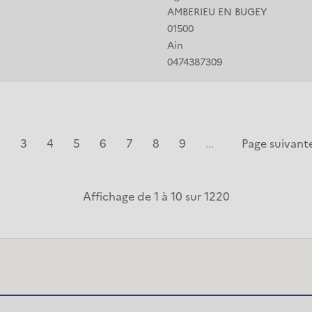
AMBERIEU EN BUGEY
01500
Ain
0474387309
2
3
4
5
6
7
8
9
...
Page suivant
Affichage de 1 à 10 sur 1220