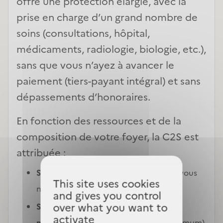
offre une protection élargie, avec la
prise en charge d’un grand nombre de
soins (consultations, hôpital,
médicaments, radiologie, biologie, etc.),
sans que vous n’ayez à avancer le
paiement (tiers-payant intégral) et sans
dépassements d’honoraires.
En fonction des ressources et de la
composition de votre foyer, la C2S est
attribuée :
Soit sans contribution de votre part
, vous 
This site uses cookies
n'avez donc pas de cotisation à payer.
and gives you control
over what you want to
Soit en contrepartie d’une cotisation 
activate
minime 
(1€ par jour par personne maximum) 