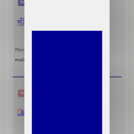
PART SÉCURITÉ SOCIALE
21€
Montant pris en charge par l’
assurance 
maladie
PART COMPLÉMENTAIRE
9€