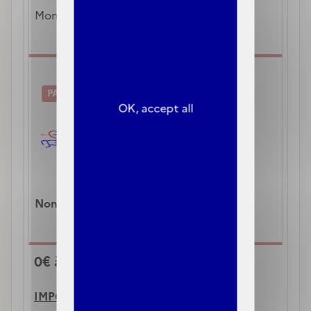
Montant pris en charge par la 
C2S
PARTICIPATION FORFAITAIRE
OK, accept all
2€
Non facturé 
aux bénéficiaires de la C2S
0€ à votre charge
grâce à la C2S
IMPORTANT
: 
votre médecin traitant a 