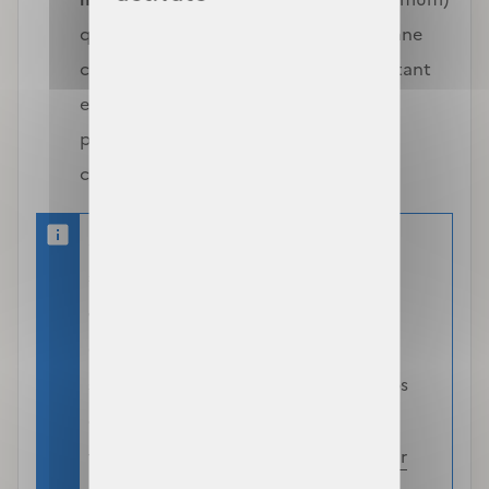
qui dépend de l’âge de chaque personne 
couverte dans le foyer et dont le montant 
est généralement inférieur aux tarifs 
pratiqués par les organismes 
complémentaires privés.
Si vous bénéficiez du revenu de
solidarité active (RSA), de l’allocation
de solidarité aux personnes âges
(ASPA) ou de l’allocation
supplémentaire d'invalidité (ASI)
: vos
démarches sont simplifiées. Rendez-
vous sur la page dédiée pour
en savoir