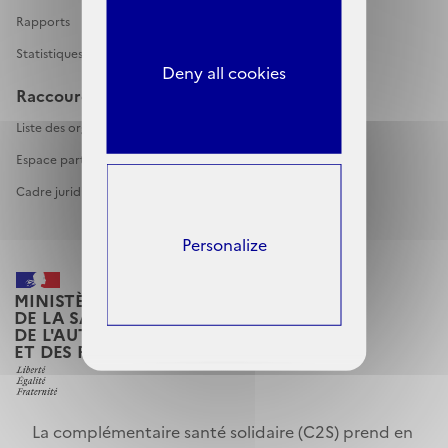
Rapports
Statistiques
Deny all cookies
Raccourcis
Liste des organismes complémentaires C2S
Espace partenaires
Cadre juridique
Personalize
MINISTÈRE
DE LA SANTÉ, DES FAMILLES,
DE L'AUTONOMIE
ET DES PERSONNES HANDICAPÉES
La complémentaire santé solidaire (C2S) prend en 