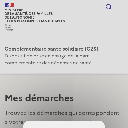
Reche
MINISTÈRE
DE LA SANTÉ, DES FAMILLES,
DE L'AUTONOMIE
ET DES PERSONNES HANDICAPÉES
Complémentaire santé solidaire (C2S)
Dispositif de prise en charge de la part
complémentaire des dépenses de santé
Mes démarches
Trouvez les démarches qui correspondent
à votre situation en quelques clics.