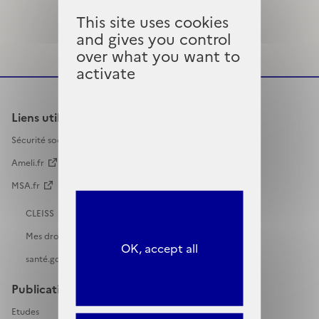
This site uses cookies
and gives you control
over what you want to
activate
Liens utiles
Sécurité sociale
Ameli.fr
MSA.fr
CLEISS
Mes droits sociaux
OK, accept all
santé.gouv.fr
Publications
Etudes