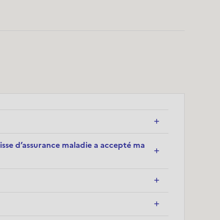
Je 
Qu
aisse d’assurance maladie a accepté ma
Qu