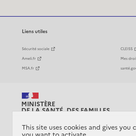
Liens utiles
Sécurité sociale
CLEISS
Ameli.fr
Mes droi
MSA.fr
santé.gou
MINISTÈRE
DE LA SANTÉ, DES FAMILLES,
DE L'AUTONOMIE
ET DES PERSONNES HANDICAPÉES
This site uses cookies and gives you 
you want to activate