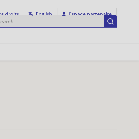
s droits
English
Espace partenaire
arch
Recherch