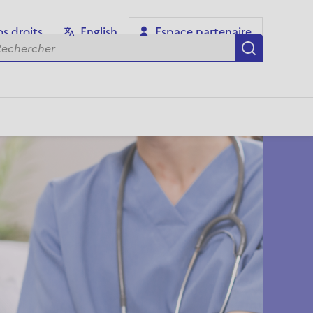
s droits
English
Espace partenaire
chercher
Recherch